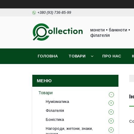
+380 (93) 736-85-99
монети • банкноти •
філателія
ГОЛОВНА
ТОВАРИ
ПРО НАС
Товари
І
Нумізматика
Філателія
Боністика
Нагороди, жетони, знаки,
значки