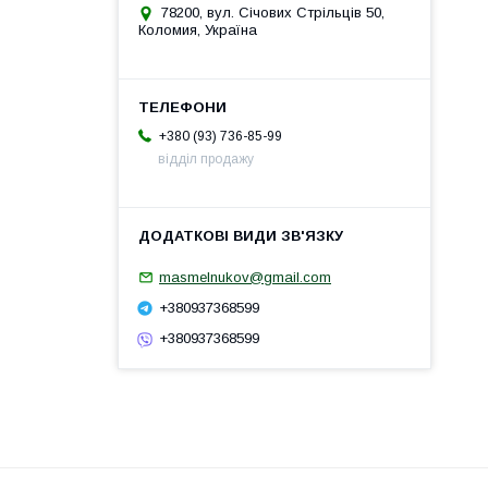
78200, вул. Січових Стрільців 50,
Коломия, Україна
+380 (93) 736-85-99
відділ продажу
masmelnukov@gmail.com
+380937368599
+380937368599