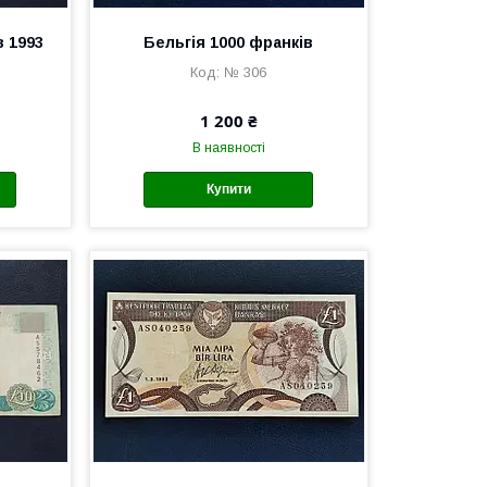
в 1993
Бельгія 1000 франків
№ 306
1 200 ₴
В наявності
Купити