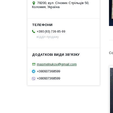
78200, вул. Січових Стрільців 50,
Коломия, Україна
+380 (93) 736-85-99
відділ продажу
masmelnukov@gmail.com
+380937368599
+380937368599