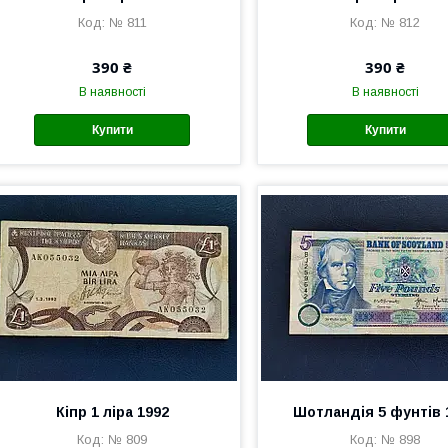
№ 811
№ 812
390 ₴
390 ₴
В наявності
В наявності
Купити
Купити
Кіпр 1 ліра 1992
Шотландія 5 фунтів 
№ 809
№ 898