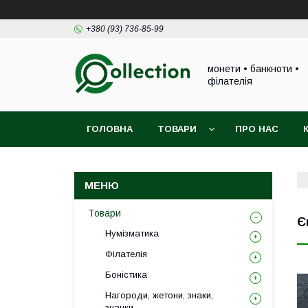
+380 (93) 736-85-99
монети • банкноти •
філателія
ГОЛОВНА
ТОВАРИ
ПРО НАС
Товари
Є
Нумізматика
Філателія
Боністика
Нагороди, жетони, знаки,
значки