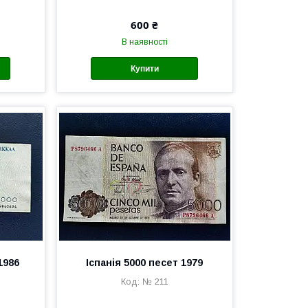
600 ₴
В наявності
Купити
1986
Іспанія 5000 песет 1979
№ 211