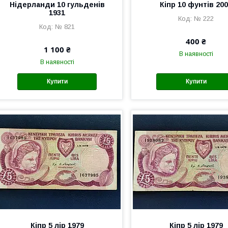
Нідерланди 10 гульденів
Кіпр 10 фунтів 20
1931
№ 222
№ 821
400 ₴
1 100 ₴
В наявності
В наявності
Купити
Купити
Кіпр 5 лір 1979
Кіпр 5 лір 1979