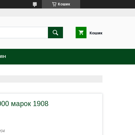
Кошик
Кошик
МІН
000 марок 1908
204