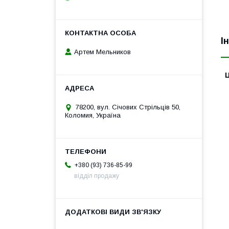
Н
І
Артем Мельников
Ц
78200, вул. Січових Стрільців 50,
Коломия, Україна
+380 (93) 736-85-99
відділ продажу