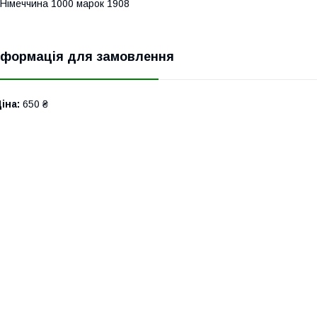
імеччина 1000 марок 1908
нформація для замовлення
іна:
650 ₴