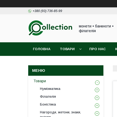
+380 (93) 736-85-99
монети • банкноти •
філателія
ГОЛОВНА
ТОВАРИ
ПРО НАС
Товари
Нумізматика
Філателія
Боністика
Нагороди, жетони, знаки,
значки