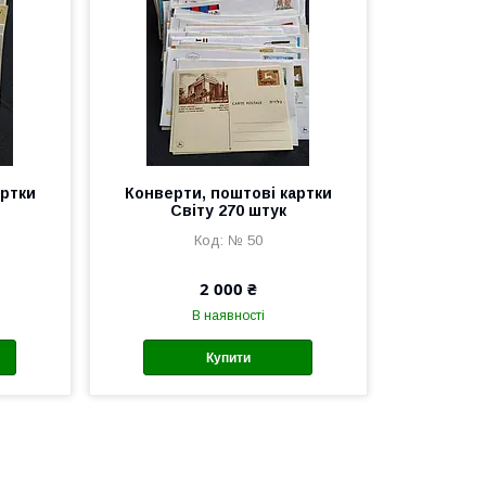
артки
Конверти, поштові картки
Світу 270 штук
№ 50
2 000 ₴
В наявності
Купити