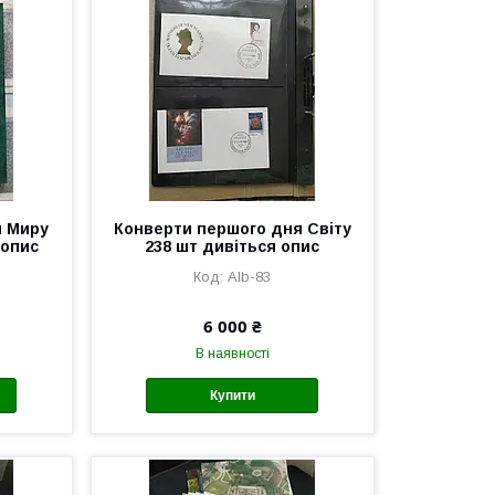
я Миру
Конверти першого дня Світу
 опис
238 шт дивіться опис
Alb-83
6 000 ₴
В наявності
Купити