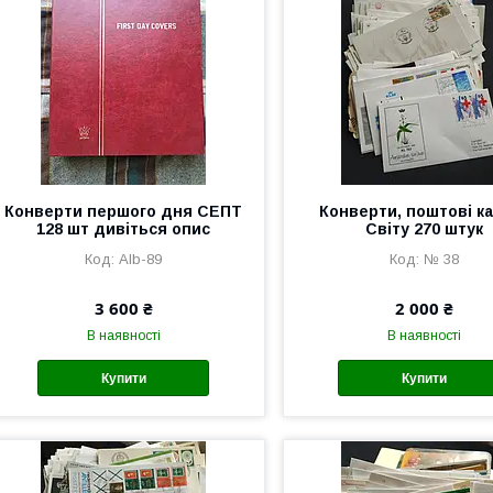
Конверти першого дня СЕПТ
Конверти, поштові к
128 шт дивіться опис
Світу 270 штук
Alb-89
№ 38
3 600 ₴
2 000 ₴
В наявності
В наявності
Купити
Купити