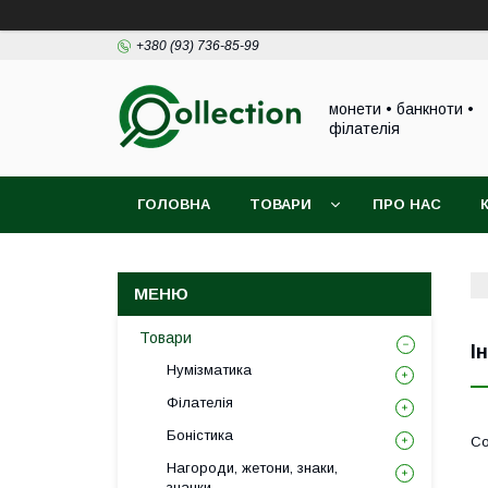
+380 (93) 736-85-99
монети • банкноти •
філателія
ГОЛОВНА
ТОВАРИ
ПРО НАС
Товари
І
Нумізматика
Філателія
Боністика
Нагороди, жетони, знаки,
значки