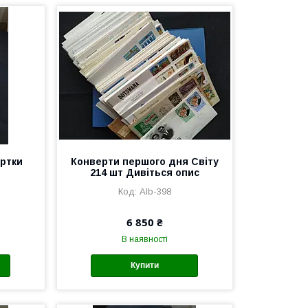
артки
Конверти першого дня Світу
214 шт Дивіться опис
Alb-398
6 850 ₴
В наявності
Купити