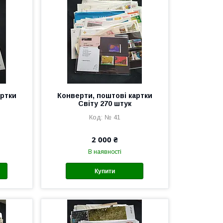
артки
Конверти, поштові картки
Світу 270 штук
№ 41
2 000 ₴
В наявності
Купити