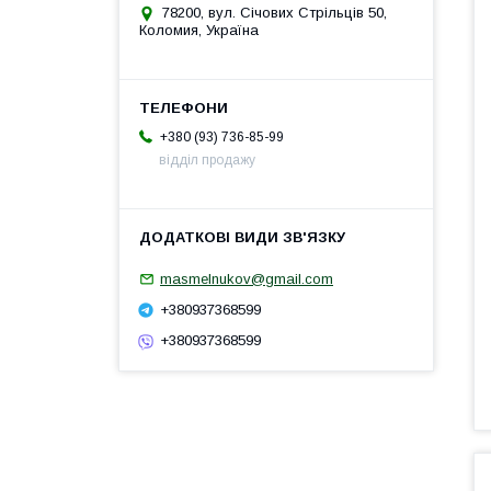
78200, вул. Січових Стрільців 50,
Коломия, Україна
+380 (93) 736-85-99
відділ продажу
masmelnukov@gmail.com
+380937368599
+380937368599