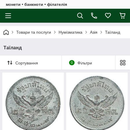
монети • банкноти • філателія
Товари та послуги
Нумізматика
Азія
Таїланд
Таїланд
Сортування
0
Фільтри