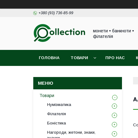
+380 (93) 736-85-99
монети • банкноти •
філателія
ГОЛОВНА
ТОВАРИ
ПРО НАС
Товари
А
Нумізматика
Філателія
Боністика
Нагороди, жетони, знаки,
значки