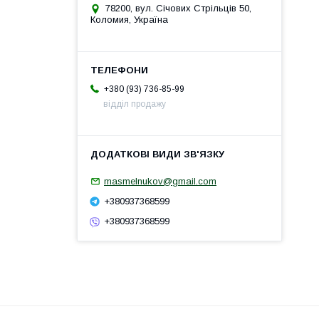
78200, вул. Січових Стрільців 50,
Коломия, Україна
+380 (93) 736-85-99
відділ продажу
masmelnukov@gmail.com
+380937368599
+380937368599