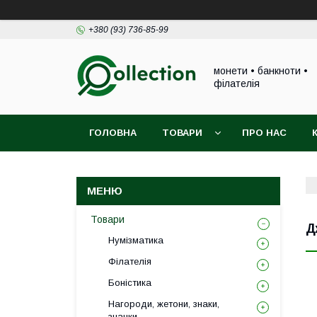
+380 (93) 736-85-99
монети • банкноти •
філателія
ГОЛОВНА
ТОВАРИ
ПРО НАС
Товари
Д
Нумізматика
Філателія
Боністика
Нагороди, жетони, знаки,
значки