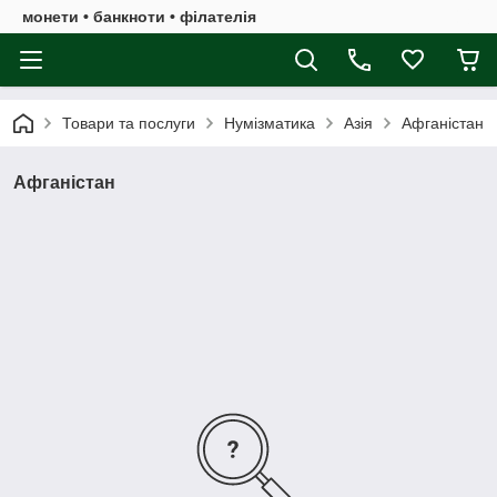
монети • банкноти • філателія
Товари та послуги
Нумізматика
Азія
Афганістан
Афганістан