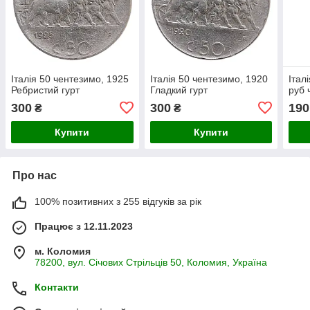
Італія 50 чентезимо, 1925
Італія 50 чентезимо, 1920
Італ
Ребристий гурт
Гладкий гурт
руб 
300
300
190
₴
₴
Купити
Купити
Про нас
100% позитивних з 255 відгуків за рік
Працює з 12.11.2023
м. Коломия
78200, вул. Січових Стрільців 50, Коломия, Україна
Контакти