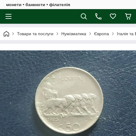
монети • банкноти • філателія
Товари та послуги
Нумізматика
Європа
Італія та