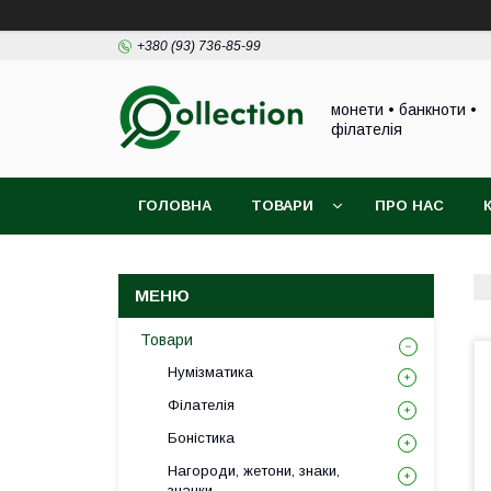
+380 (93) 736-85-99
монети • банкноти •
філателія
ГОЛОВНА
ТОВАРИ
ПРО НАС
Товари
Нумізматика
Філателія
Боністика
Нагороди, жетони, знаки,
значки