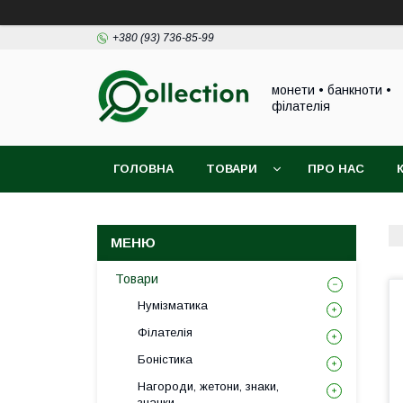
+380 (93) 736-85-99
монети • банкноти •
філателія
ГОЛОВНА
ТОВАРИ
ПРО НАС
Товари
Нумізматика
Філателія
Боністика
Нагороди, жетони, знаки,
значки