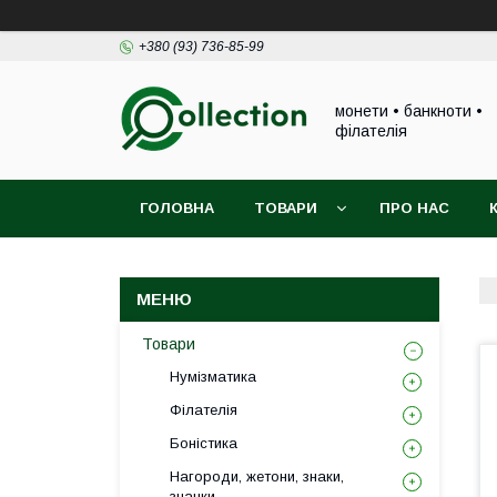
+380 (93) 736-85-99
монети • банкноти •
філателія
ГОЛОВНА
ТОВАРИ
ПРО НАС
Товари
Нумізматика
Філателія
Боністика
Нагороди, жетони, знаки,
значки