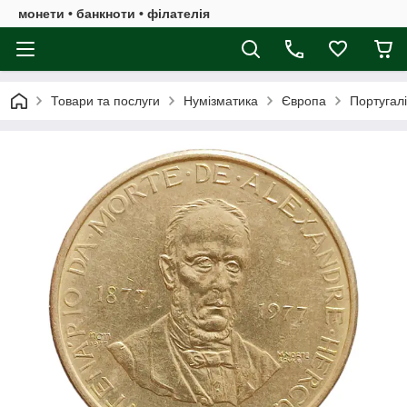
монети • банкноти • філателія
Товари та послуги
Нумізматика
Європа
Португал