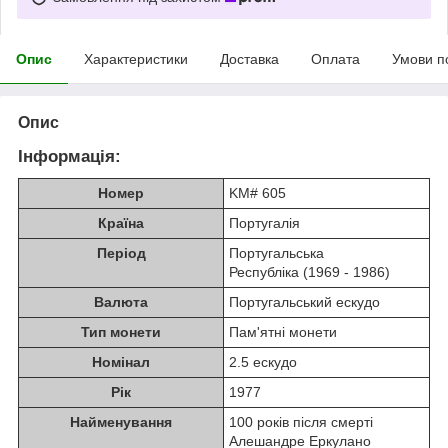
Опис
Характеристики
Доставка
Оплата
Умови п
Опис
Інформація:
Номер
KM# 605
Країна
Португалія
Період
Португальська
Республіка (1969 - 1986)
Валюта
Португальський ескудо
Тип монети
Пам'ятні монети
Номінал
2.5 ескудо
Рік
1977
Найменування
100 років після смерті
Алешандре Еркулано