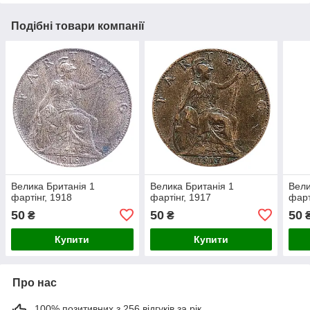
Подібні товари компанії
Велика Британія 1
Велика Британія 1
Вели
фартінг, 1918
фартінг, 1917
фарт
50
50
50
₴
₴
Купити
Купити
Про нас
100% позитивних з 256 відгуків за рік