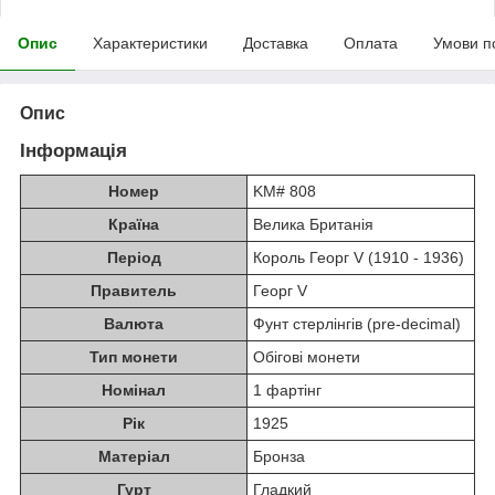
Опис
Характеристики
Доставка
Оплата
Умови п
Опис
Інформація
Номер
KM# 808
Країна
Велика Британія
Період
Король Георг V (1910 - 1936)
Правитель
Георг V
Валюта
Фунт стерлінгів (pre-decimal)
Тип монети
Обігові монети
Номінал
1 фартінг
Рік
1925
Матеріал
Бронза
Гурт
Гладкий