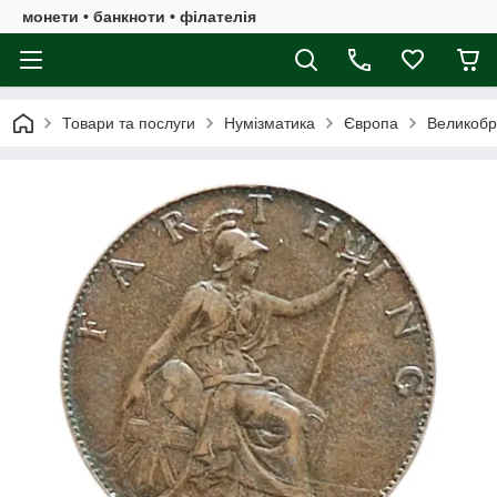
монети • банкноти • філателія
Товари та послуги
Нумізматика
Європа
Великобр