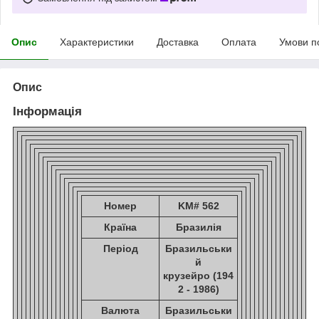
Опис
Характеристики
Доставка
Оплата
Умови п
Опис
Інформація
Номер
KM# 562
Країна
Бразилія
Період
Бразильськи
й
крузейро (194
2 - 1986)
Валюта
Бразильськи