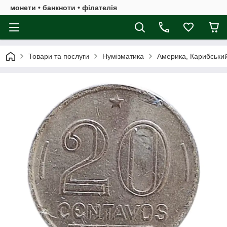
монети • банкноти • філателія
Товари та послуги
Нумізматика
Америка, Карибськи