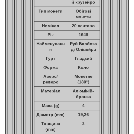
й крузейро
Тип монети
Обігові
монети
Номінал
20 сентаво
Рік
1948
Найменуванн
Руй Барбоза
я
ді Олівейра
Гурт
Гладкий
Форма
Коло
Аверс/
Монетне
реверс
(180°)
Матеріал
Алюміній-
бронза
Маса (g)
4
Діаметр (mm)
19,26
Товщина
2
(mm)