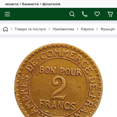
монети • банкноти • філателія
Товари та послуги
Нумізматика
Європа
Франція