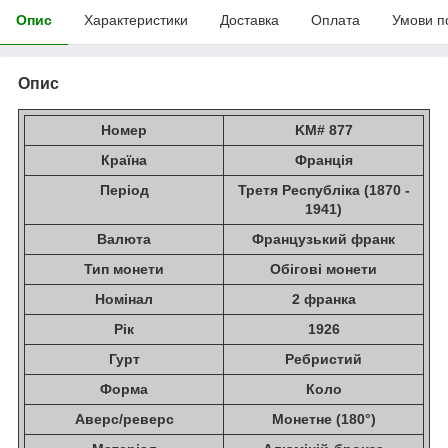
Опис
Характеристики
Доставка
Оплата
Умови п
Опис
Номер
KM# 877
Країна
Франція
Період
Третя Республіка (1870 -
1941)
Валюта
Французький франк
Тип монети
Обігові монети
Номінал
2 франка
Рік
1926
Гурт
Ребристий
Форма
Коло
Аверс/реверс
Монетне (180°)