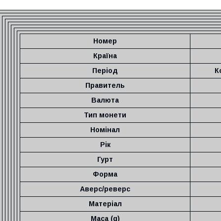
Номер
Країна
Період
К
Правитель
Валюта
Тип монети
Номінал
Рік
Гурт
Форма
Аверс/реверс
Матеріал
Маса (g)