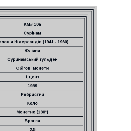
KM# 10a
Сурінам
олонія Нідерландів (1941 - 1960)
Юліана
Суринамський гульден
Обігові монети
1 цент
1959
Ребристий
Коло
Монетне (180°)
Бронза
2,5