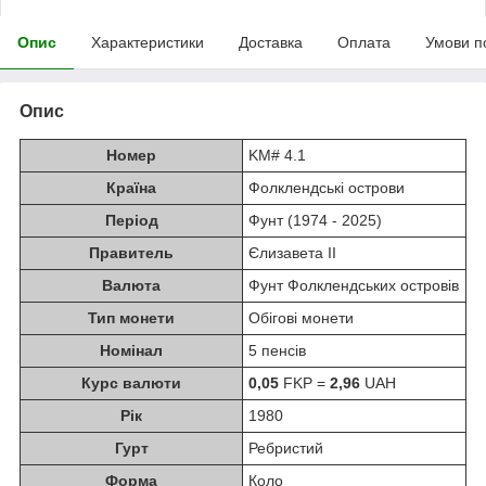
Опис
Характеристики
Доставка
Оплата
Умови п
Опис
Номер
KM# 4.1
Країна
Фолклендські острови
Період
Фунт (1974 - 2025)
Правитель
Єлизавета II
Валюта
Фунт Фолклендських островів
Тип монети
Обігові монети
Номінал
5 пенсів
Курс валюти
0,05
FKP =
2,96
UAH
Рік
1980
Гурт
Ребристий
Форма
Коло