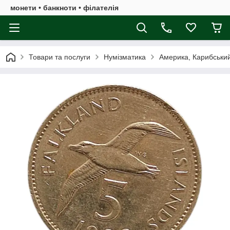
монети • банкноти • філателія
Товари та послуги
Нумізматика
Америка, Карибськи