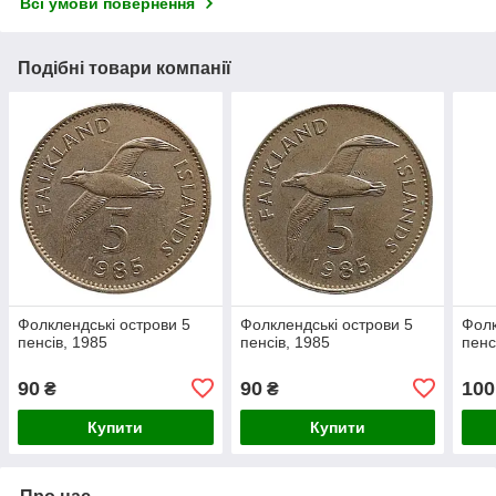
Всі умови повернення
Подібні товари компанії
Фолклендські острови 5
Фолклендські острови 5
Фолк
пенсів, 1985
пенсів, 1985
пенс
90
90
100
₴
₴
Купити
Купити