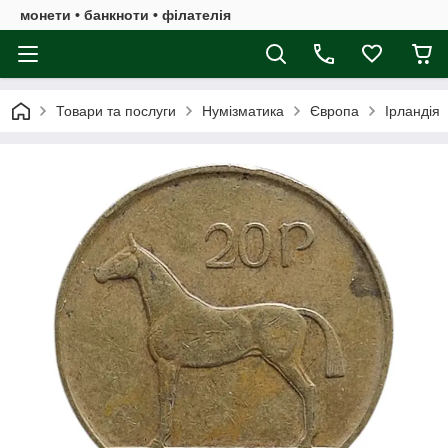
монети • банкноти • філателія
Товари та послуги
Нумізматика
Європа
Ірландія