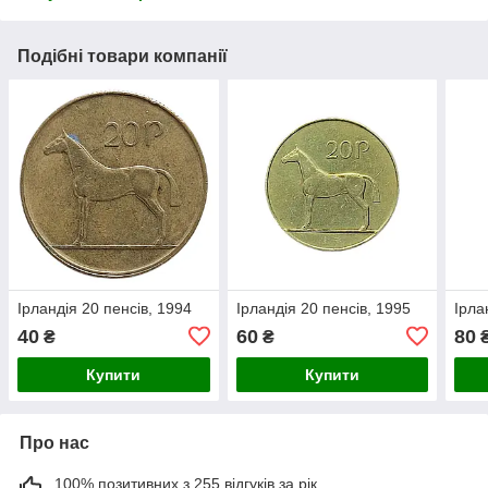
Подібні товари компанії
Ірландія 20 пенсів, 1994
Ірландія 20 пенсів, 1995
Ірла
40
60
80
₴
₴
Купити
Купити
Про нас
100% позитивних з 255 відгуків за рік