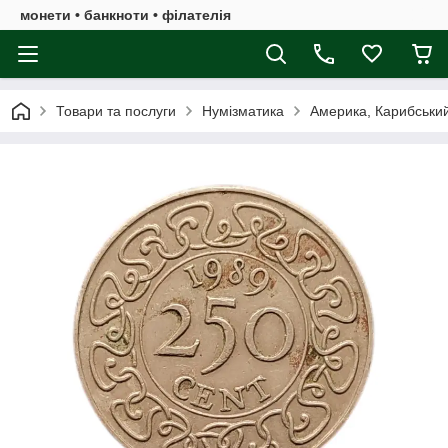
монети • банкноти • філателія
Товари та послуги
Нумізматика
Америка, Карибськи