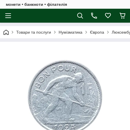
монети • банкноти • філателія
Товари та послуги
Нумізматика
Європа
Люксемб