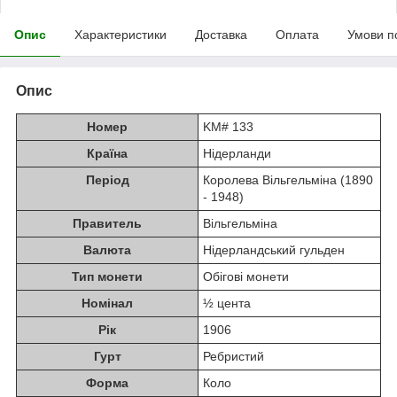
Опис
Характеристики
Доставка
Оплата
Умови п
Опис
Номер
KM# 133
Країна
Нідерланди
Період
Королева Вільгельміна (1890
- 1948)
Правитель
Вільгельміна
Валюта
Нідерландський гульден
Тип монети
Обігові монети
Номінал
½ цента
Рік
1906
Гурт
Ребристий
Форма
Коло