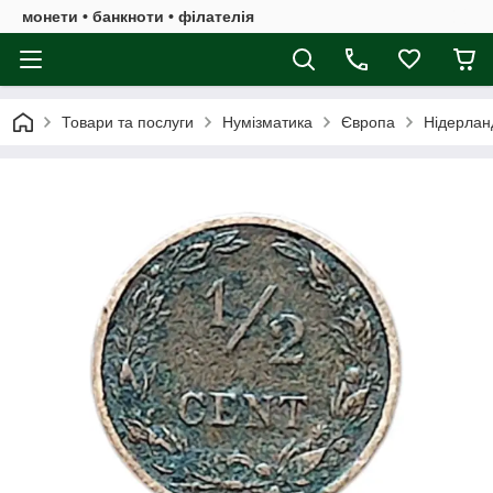
монети • банкноти • філателія
Товари та послуги
Нумізматика
Європа
Нідерлан