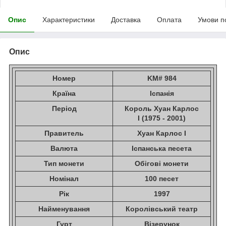
Опис
Характеристики
Доставка
Оплата
Умови п
Опис
Номер
KM# 984
Країна
Іспанія
Період
Король Хуан Карлос
I (1975 - 2001)
Правитель
Хуан Карлос I
Валюта
Іспанська песета
Тип монети
Обігові монети
Номінал
100 песет
Рік
1997
Найменування
Королівський театр
Гурт
Візерунок