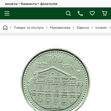
монети • банкноти • філателія
Товари та послуги
Нумізматика
Європа
Іспанія