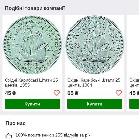
Подібні товари компанії
Східні Карибські Штати 25
Східні Карибські Штати 25
Схід
центів, 1955
центів, 1964
цент
45
65
45
₴
₴
Купити
Купити
Про нас
100% позитивних з 255 відгуків за рік