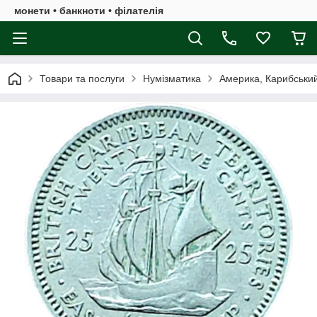
монети • банкноти • філателія
Товари та послуги
Нумізматика
Америка, Карибськи