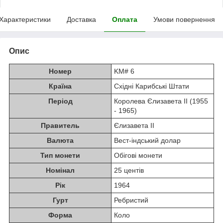
Характеристики
Доставка
Оплата
Умови повернення
Опис
Номер
KM# 6
Країна
Східні Карибські Штати
Період
Королева Єлизавета II (1955
- 1965)
Правитель
Єлизавета II
Валюта
Вест-індський долар
Тип монети
Обігові монети
Номінал
25 центів
Рік
1964
Гурт
Ребристий
Форма
Коло