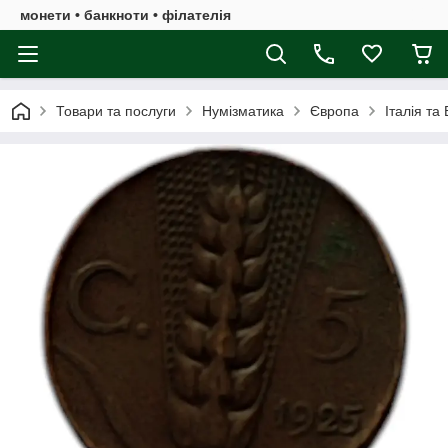
монети • банкноти • філателія
Товари та послуги
Нумізматика
Європа
Італія та