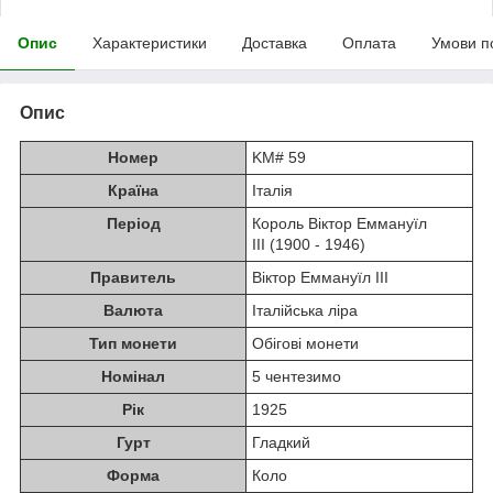
Опис
Характеристики
Доставка
Оплата
Умови п
Опис
Номер
KM# 59
Країна
Італія
Період
Король Віктор Еммануїл
III (1900 - 1946)
Правитель
Віктор Еммануїл III
Валюта
Італійська ліра
Тип монети
Обігові монети
Номінал
5 чентезимо
Рік
1925
Гурт
Гладкий
Форма
Коло