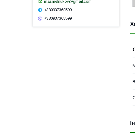
masmelnukov@gmail.com
+380937368599
+380937368599
Х
М
В
І