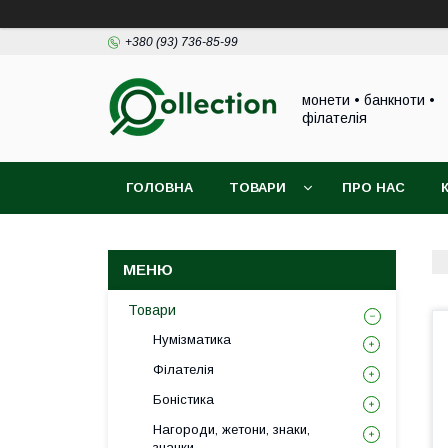
+380 (93) 736-85-99
монети • банкноти •
філателія
ГОЛОВНА
ТОВАРИ
ПРО НАС
Товари
Нумізматика
Філателія
Боністика
Нагороди, жетони, знаки,
значки