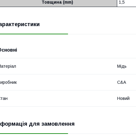
Товщина (mm)
1,5
арактеристики
Основні
атеріал
Мідь
иробник
C&A
Стан
Новий
нформація для замовлення