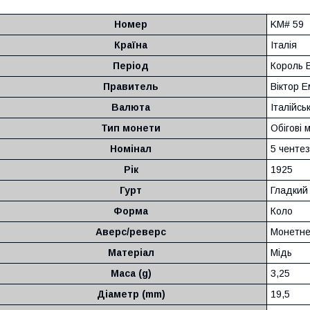
Номер
KM# 59
Країна
Італія
Період
Король В
Правитель
Віктор Е
Валюта
Італійсь
Тип монети
Обігові 
Номінал
5 ченте
Рік
1925
Гурт
Гладкий
Форма
Коло
Аверс/реверс
Монетне
Матеріал
Мідь
Маса (g)
3,25
Діаметр (mm)
19,5