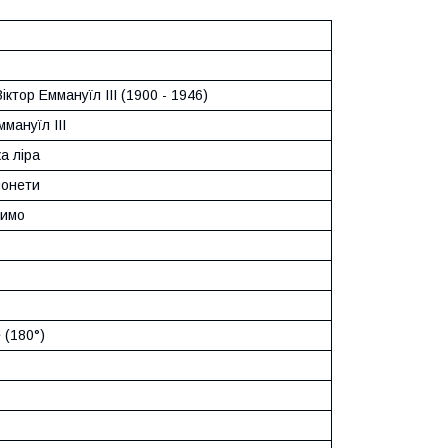
іктор Еммануїл III (1900 - 1946)
ммануїл III
ка ліра
монети
зимо
 (180°)