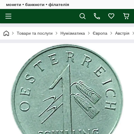
монети • банкноти • філателія
Товари та послуги
Нумізматика
Європа
Австрія