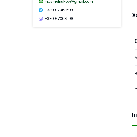
masmelnukov@gmail.com
+380937368599
Х
+380937368599
М
В
І
Ц