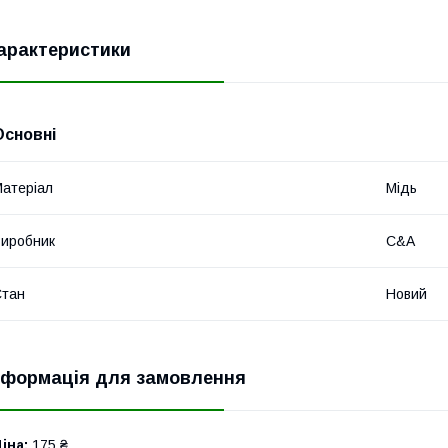
арактеристики
Основні
атеріал
Мідь
иробник
C&A
Стан
Новий
нформація для замовлення
іна:
175 ₴