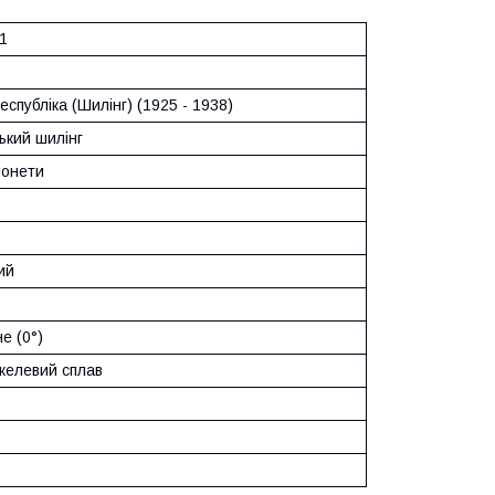
1
спубліка (Шилінг) (1925 - 1938)
ький шилінг
монети
ий
е (0°)
ікелевий сплав