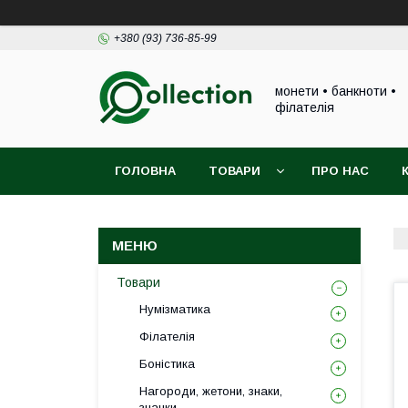
+380 (93) 736-85-99
монети • банкноти •
філателія
ГОЛОВНА
ТОВАРИ
ПРО НАС
Товари
Нумізматика
Філателія
Боністика
Нагороди, жетони, знаки,
значки