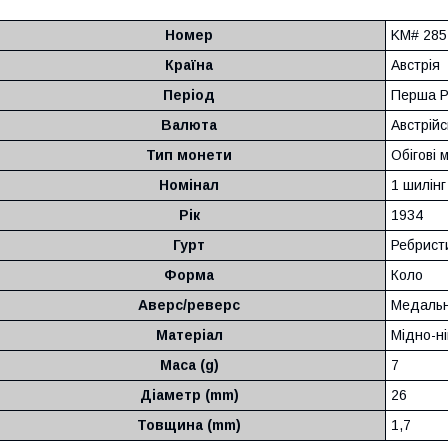
Номер
KM# 285
Країна
Австрія
Період
Перша Ре
Валюта
Австрійс
Тип монети
Обігові 
Номінал
1 шилінг
Рік
1934
Гурт
Ребрист
Форма
Коло
Аверс/реверс
Медальн
Матеріал
Мідно-н
Маса (g)
7
Діаметр (mm)
26
Товщина (mm)
1,7