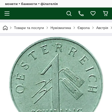
монети • банкноти • філателія
Товари та послуги
Нумізматика
Європа
Австрія