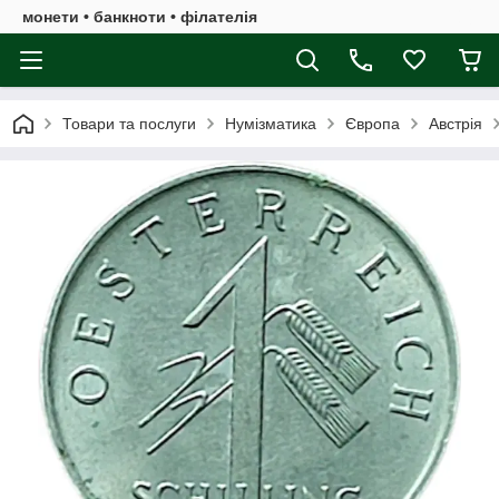
монети • банкноти • філателія
Товари та послуги
Нумізматика
Європа
Австрія