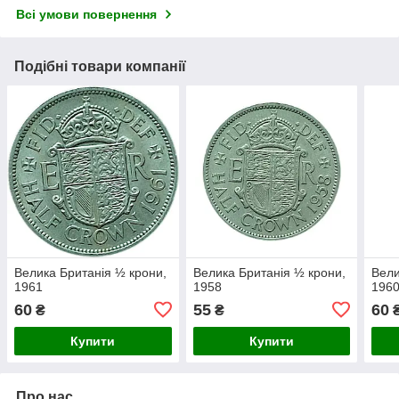
Всі умови повернення
Подібні товари компанії
Велика Британія ½ крони,
Велика Британія ½ крони,
Вели
1961
1958
196
60
55
60
₴
₴
Купити
Купити
Про нас