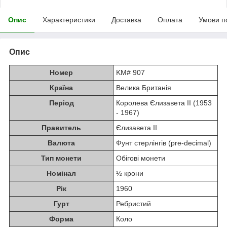
Опис
Характеристики
Доставка
Оплата
Умови п
Опис
Номер
KM# 907
Країна
Велика Британія
Період
Королева Єлизавета II (1953
- 1967)
Правитель
Єлизавета II
Валюта
Фунт стерлінгів (pre-decimal)
Тип монети
Обігові монети
Номінал
½ крони
Рік
1960
Гурт
Ребристий
Форма
Коло