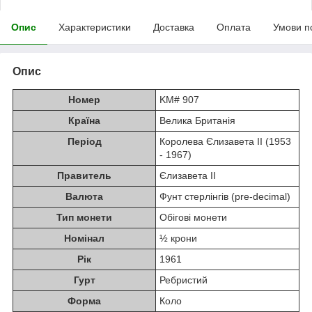
Опис
Характеристики
Доставка
Оплата
Умови п
Опис
Номер
KM# 907
Країна
Велика Британія
Період
Королева Єлизавета II (1953
- 1967)
Правитель
Єлизавета II
Валюта
Фунт стерлінгів (pre-decimal)
Тип монети
Обігові монети
Номінал
½ крони
Рік
1961
Гурт
Ребристий
Форма
Коло