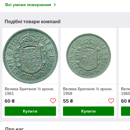
Всі умови повернення
Подібні товари компанії
Велика Британія ½ крони,
Велика Британія ½ крони,
Вели
1961
1958
196
60
55
60
₴
₴
Купити
Купити
Про нас