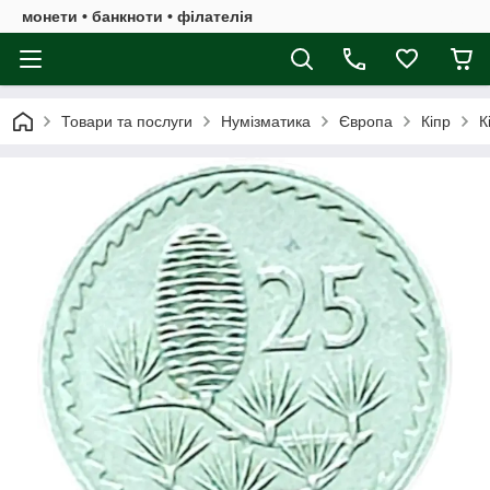
монети • банкноти • філателія
Товари та послуги
Нумізматика
Європа
Кіпр
К