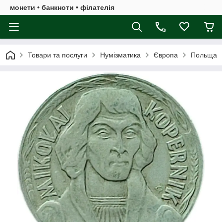
монети • банкноти • філателія
Товари та послуги
Нумізматика
Європа
Польща