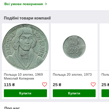
Всі умови повернення
Подібні товари компанії
Польща 10 злотих, 1969
Польща 20 злотих, 1973
Поль
Миколай Коперник
115
25
25
₴
₴
Купити
Купити
Про нас