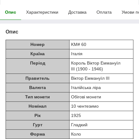
Опис
Характеристики
Доставка
Оплата
Умови п
Опис
Номер
KM# 60
Країна
Італія
Період
Король Віктор Еммануїл
III (1900 - 1946)
Правитель
Віктор Еммануїл III
Валюта
Італійська ліра
Тип монети
Обігові монети
Номінал
10 чентезимо
Рік
1925
Гурт
Гладкий
Форма
Коло