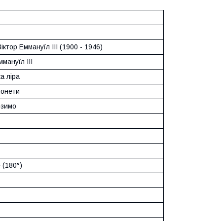
іктор Еммануїл III (1900 - 1946)
ммануїл III
ка ліра
монети
езимо
 (180°)