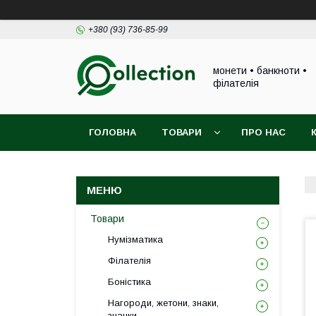
+380 (93) 736-85-99
монети • банкноти •
філателія
ГОЛОВНА
ТОВАРИ
ПРО НАС
Товари
Нумізматика
Філателія
Боністика
Нагороди, жетони, знаки,
значки