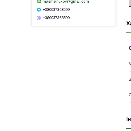
masmelnukov@gmail.com
+380937368599
+380937368599
Х
М
В
І