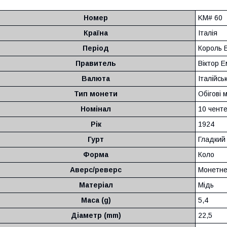
Номер
KM# 60
Країна
Італія
Період
Король В
Правитель
Віктор Е
Валюта
Італійсь
Тип монети
Обігові 
Номінал
10 чент
Рік
1924
Гурт
Гладкий
Форма
Коло
Аверс/реверс
Монетне
Матеріал
Мідь
Маса (g)
5,4
Діаметр (mm)
22,5