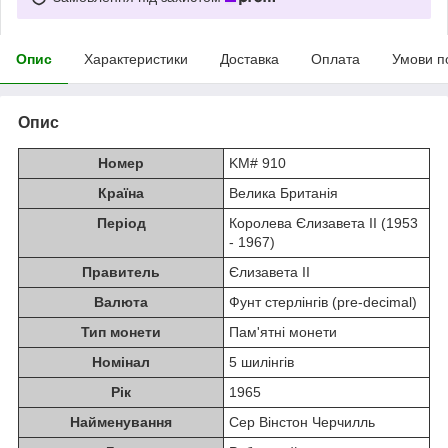
Опис
Характеристики
Доставка
Оплата
Умови п
Опис
Номер
KM# 910
Країна
Велика Британія
Період
Королева Єлизавета II (1953
- 1967)
Правитель
Єлизавета II
Валюта
Фунт стерлінгів (pre-decimal)
Тип монети
Пам'ятні монети
Номінал
5 шилінгiв
Рік
1965
Найменування
Cер Вінстон Черчилль