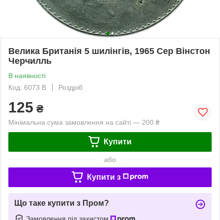
Велика Британія 5 шилінгiв, 1965 Cер Вінстон
Черчилль
В наявності
Код: 6073 B
Роздріб
125
₴
Мінімальна сума замовлення на сайті — 200 ₴
Купити
або
Купити з
Що таке купити з Пром?
Замовлення під захистом