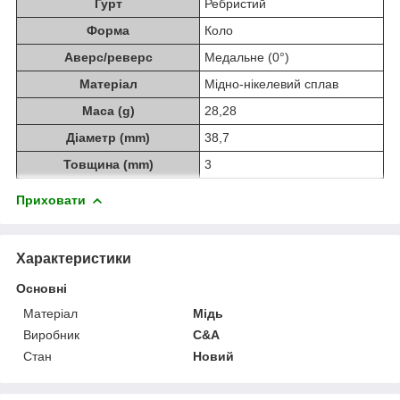
Гурт
Ребристий
Форма
Коло
Аверс/реверс
Медальне (0°)
Матеріал
Мідно-нікелевий сплав
Маса (g)
28,28
Діаметр (mm)
38,7
Товщина (mm)
3
Приховати
Характеристики
Основні
Матеріал
Мідь
Виробник
C&A
Стан
Новий