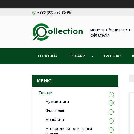
+380 (93) 736-85-99
монети • банкноти •
філателія
ГОЛОВНА
ТОВАРИ
ПРО НАС
Товари
Нумізматика
Філателія
Боністика
Нагороди, жетони, знаки,
значки