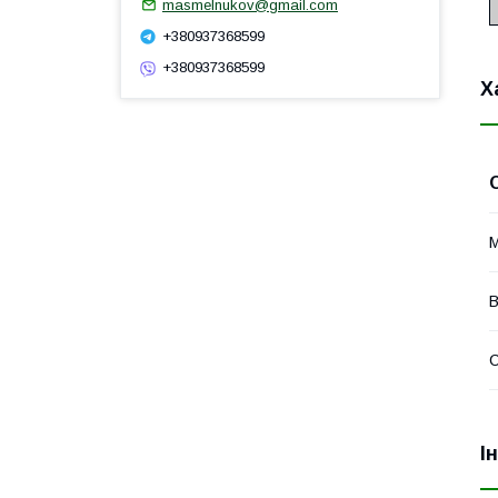
masmelnukov@gmail.com
+380937368599
+380937368599
Х
М
В
І