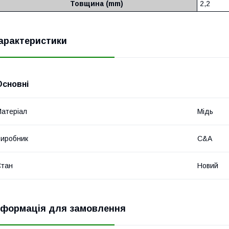
Товщина (mm)
2,2
арактеристики
Основні
атеріал
Мідь
иробник
C&A
Стан
Новий
нформація для замовлення