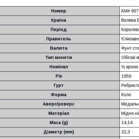
Номер
KM# 907
Країна
Велика 
Період
Королева
Правитель
Єлизавет
Валюта
Фунт сте
Тип монети
Обігові 
Номінал
½ крони
Рік
1959
Гурт
Ребрист
Форма
Коло
Аверс/реверс
Медальн
Матеріал
Мідно-н
Маса (g)
14,14
Діаметр (mm)
32,3