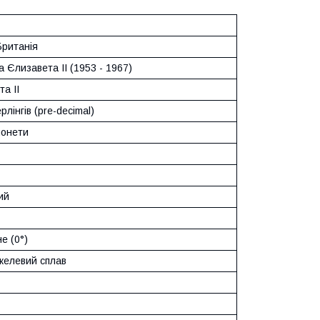
Британія
 Єлизавета II (1953 - 1967)
а II
рлінгів (pre-decimal)
монети
ий
е (0°)
ікелевий сплав