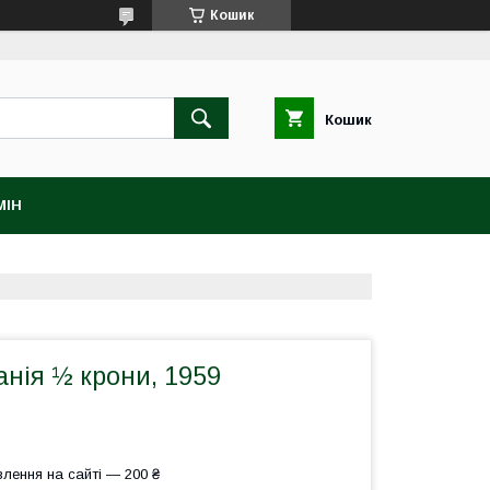
Кошик
Кошик
МІН
нія ½ крони, 1959
лення на сайті — 200 ₴