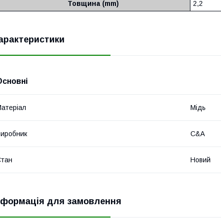
Товщина (mm)
2,2
арактеристики
Основні
атеріал
Мідь
иробник
C&A
Стан
Новий
нформація для замовлення