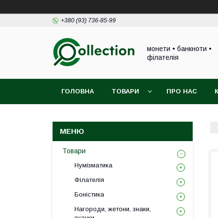
+380 (93) 736-85-99
монети • банкноти •
філателія
ГОЛОВНА
ТОВАРИ
ПРО НАС
Товари
Нумізматика
Філателія
Боністика
Нагороди, жетони, знаки,
значки