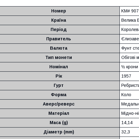
Номер
KM# 907
Країна
Велика 
Період
Королева
Правитель
Єлизавет
Валюта
Фунт сте
Тип монети
Обігові 
Номінал
½ крони
Рік
1957
Гурт
Ребрист
Форма
Коло
Аверс/реверс
Медальн
Матеріал
Мідно-н
Маса (g)
14,14
Діаметр (mm)
32,3