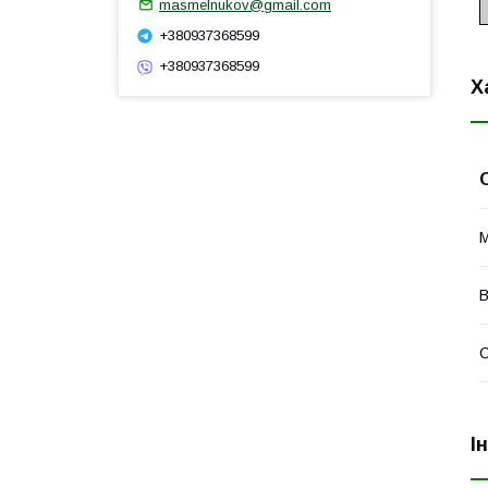
masmelnukov@gmail.com
+380937368599
+380937368599
Х
М
В
І