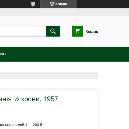
Кошик
Кошик
МІН
нія ½ крони, 1957
лення на сайті — 200 ₴