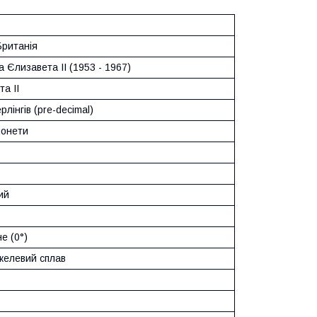
Британія
 Єлизавета II (1953 - 1967)
а II
рлінгів (pre-decimal)
монети
ий
е (0°)
ікелевий сплав