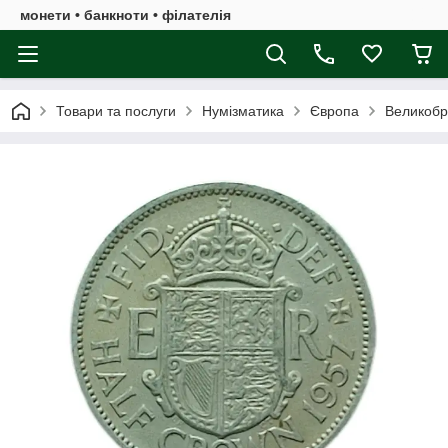
монети • банкноти • філателія
Товари та послуги
Нумізматика
Європа
Великобр