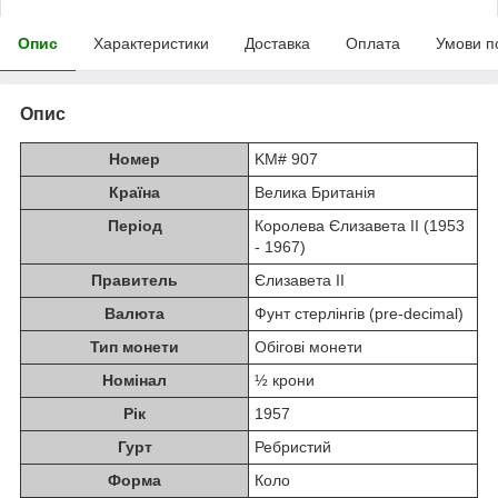
Опис
Характеристики
Доставка
Оплата
Умови п
Опис
Номер
KM# 907
Країна
Велика Британія
Період
Королева Єлизавета II (1953
- 1967)
Правитель
Єлизавета II
Валюта
Фунт стерлінгів (pre-decimal)
Тип монети
Обігові монети
Номінал
½ крони
Рік
1957
Гурт
Ребристий
Форма
Коло