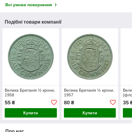
Всі умови повернення
Подібні товари компанії
Велика Британія ½ крони,
Велика Британія ½ крони,
Вели
1958
1957
(фло
55
80
35
₴
₴
Купити
Купити
Про нас