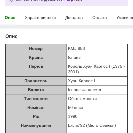
Опис
Характеристики
Доставка
Оплата
Умови п
Опис
Номер
KM# 853
Країна
Іспанія
Період
Король Хуан Карлос I (1975 -
2001)
Правитель
Хуан Карлос I
Валюта
Іспанська песета
Тип монети
Обігові монети
Номінал
50 песет
Рік
1990
Найменування
Експо'92 (Місто Севілья)