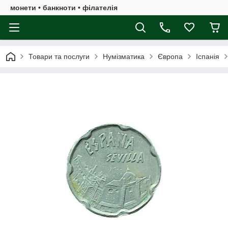
монети • банкноти • філателія
Товари та послуги
Нумізматика
Європа
Іспанія