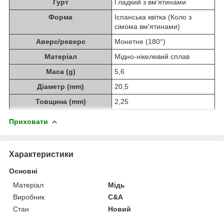
Гурт
Гладкий з вм'ятинами
Форма
Іспанська квітка (Коло з
сімома вм'ятинами)
Аверс/реверс
Монетне (180°)
Матеріал
Мідно-нікелевий сплав
Маса (g)
5,6
Діаметр (mm)
20,5
Товщина (mm)
2,25
Приховати
Характеристики
Основні
Матеріал
Мідь
Виробник
C&A
Стан
Новий