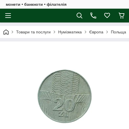
монети • банкноти • філателія
Товари та послуги
Нумізматика
Європа
Польща