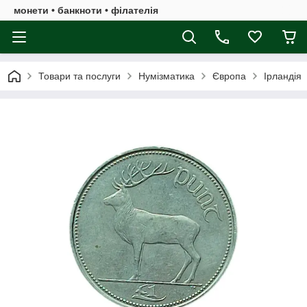
монети • банкноти • філателія
Товари та послуги
Нумізматика
Європа
Ірландія