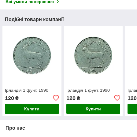
Всі умови повернення
Подібні товари компанії
Ірландія 1 фунт, 1990
Ірландія 1 фунт, 1990
Ірла
120
120
120
₴
₴
Купити
Купити
Про нас