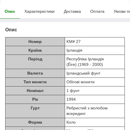
Опис
Характеристики
Доставка
Оплата
Умови п
Опис
Номер
KM# 27
Країна
Ірландія
Період
Республіка Ірландія
(Éire) (1969 - 2000)
Валюта
Ірландський фунт
Тип монети
Обігові монети
Номінал
1 фунт
Рік
1994
Гурт
Ребристий з жолобом
всередині
Форма
Коло