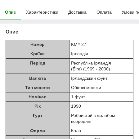
Опис
Характеристики
Доставка
Оплата
Умови п
Опис
Номер
KM# 27
Країна
Ірландія
Період
Республіка Ірландія
(Éire) (1969 - 2000)
Валюта
Ірландський фунт
Тип монети
Обігові монети
Номінал
1 фунт
Рік
1990
Гурт
Ребристий з жолобом
всередині
Форма
Коло