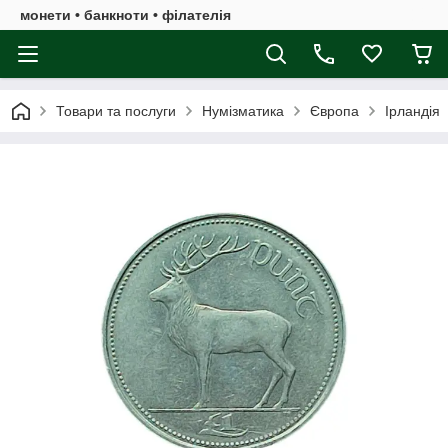
монети • банкноти • філателія
Товари та послуги
Нумізматика
Європа
Ірландія