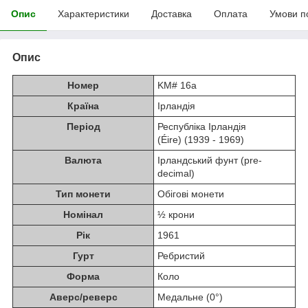
Опис
Характеристики
Доставка
Оплата
Умови п
Опис
Номер
KM# 16a
Країна
Ірландія
Період
Республіка Ірландія
(Éire) (1939 - 1969)
Валюта
Ірландський фунт (pre-
decimal)
Тип монети
Обігові монети
Номінал
½ крони
Рік
1961
Гурт
Ребристий
Форма
Коло
Аверс/реверс
Медальне (0°)