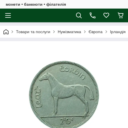
монети • банкноти • філателія
Товари та послуги
Нумізматика
Європа
Ірландія