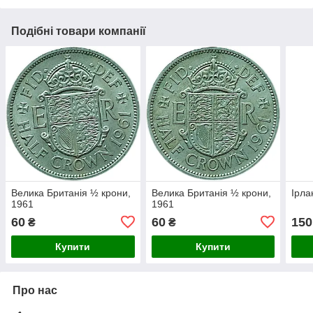
Подібні товари компанії
Велика Британія ½ крони,
Велика Британія ½ крони,
Ірла
1961
1961
60
60
150
₴
₴
Купити
Купити
Про нас