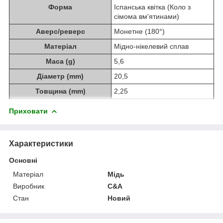
Форма
Іспанська квітка (Коло з
сімома вм'ятинами)
Аверс/реверс
Монетне (180°)
Матеріал
Мідно-нікелевий сплав
Маса (g)
5,6
Діаметр (mm)
20,5
Товщина (mm)
2,25
Приховати
Характеристики
Основні
Матеріал
Мідь
Виробник
C&A
Стан
Новий