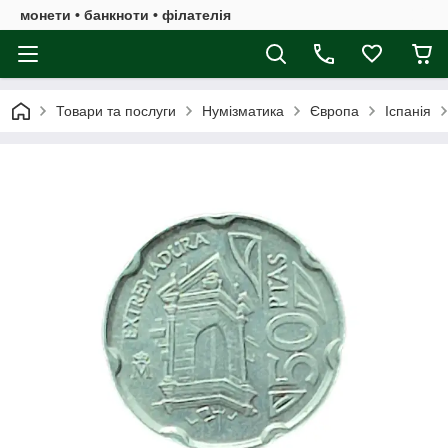
монети • банкноти • філателія
Товари та послуги
Нумізматика
Європа
Іспанія