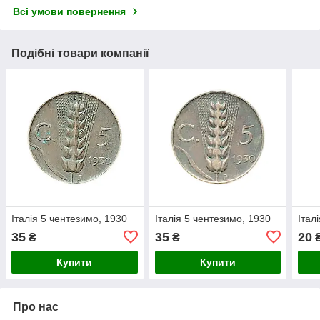
Всі умови повернення
Подібні товари компанії
Італія 5 чентезимо, 1930
Італія 5 чентезимо, 1930
Італ
35
35
20
₴
₴
Купити
Купити
Про нас