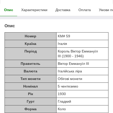
Опис
Характеристики
Доставка
Оплата
Умови п
Опис
Номер
KM# 59
Країна
Італія
Період
Король Віктор Еммануїл
III (1900 - 1946)
Правитель
Віктор Еммануїл III
Валюта
Італійська ліра
Тип монети
Обігові монети
Номінал
5 чентезимо
Рік
1930
Гурт
Гладкий
Форма
Коло