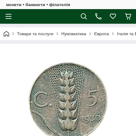
монети • банкноти • філателія
Товари та послуги
Нумізматика
Європа
Італія та