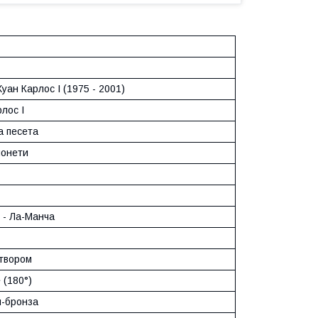
уан Карлос I (1975 - 2001)
лос I
а песета
монети
 - Ла-Манча
отвором
 (180°)
й-бронза