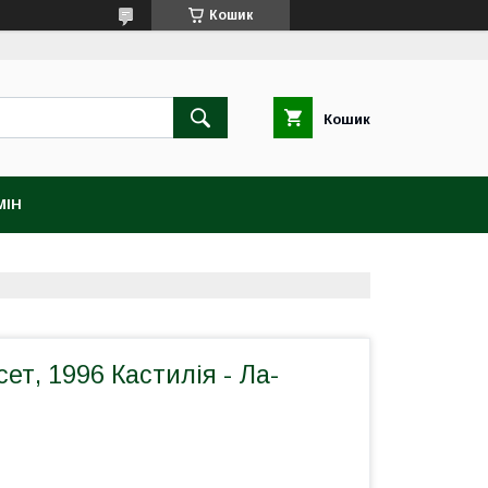
Кошик
Кошик
МІН
сет, 1996 Кастилія - Ла-