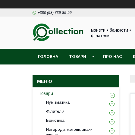
+380 (93) 736-85-99
монети • банкноти •
філателія
ГОЛОВНА
ТОВАРИ
ПРО НАС
Товари
Нумізматика
Філателія
Боністика
Нагороди, жетони, знаки,
значки