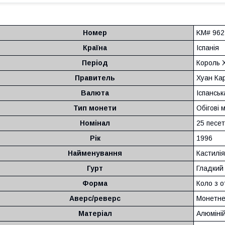
Номер
KM# 962
Країна
Іспанія
Період
Король Х
Правитель
Хуан Кар
Валюта
Іспанськ
Тип монети
Обігові 
Номінал
25 песет
Рік
1996
Найменування
Кастилія
Гурт
Гладкий
Форма
Коло з 
Аверс/реверс
Монетне
Матеріал
Алюміні