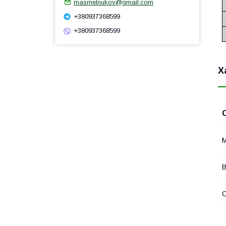
masmelnukov@gmail.com
+380937368599
+380937368599
Х
М
В