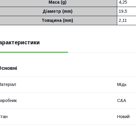
Маса (g)
4,25
Діаметр (mm)
19,5
Товщина (mm)
2,11
арактеристики
Основні
атеріал
Мідь
иробник
C&A
Стан
Новий