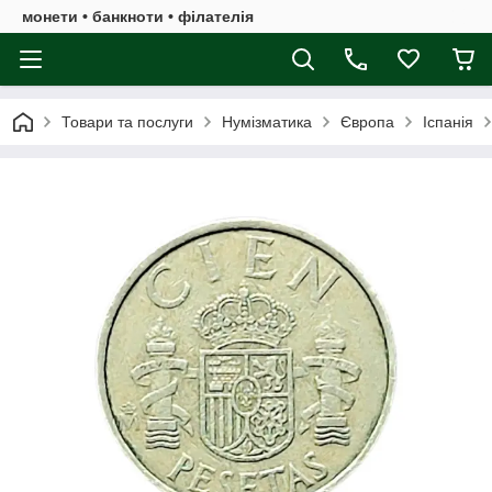
монети • банкноти • філателія
Товари та послуги
Нумізматика
Європа
Іспанія