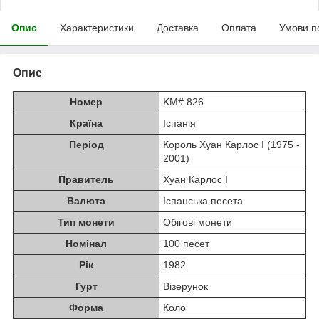
Опис
Характеристики
Доставка
Оплата
Умови п
Опис
Номер
KM# 826
Країна
Іспанія
Період
Король Хуан Карлос I (1975 -
2001)
Правитель
Хуан Карлос I
Валюта
Іспанська песета
Тип монети
Обігові монети
Номінал
100 песет
Рік
1982
Гурт
Візерунок
Форма
Коло