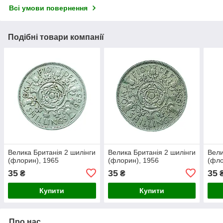
Всі умови повернення
Подібні товари компанії
Велика Британія 2 шилінги
Велика Британія 2 шилінги
Вели
(флорин), 1965
(флорин), 1956
(фло
35
35
35
₴
₴
Купити
Купити
Про нас