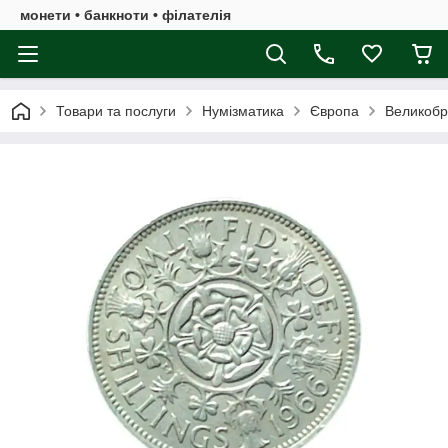
монети • банкноти • філателія
Товари та послуги
Нумізматика
Європа
Великобр