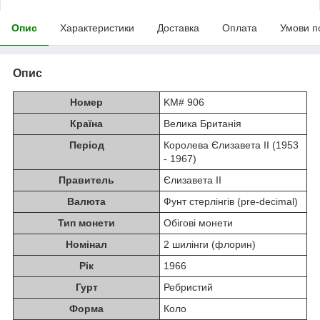
Опис
Характеристики
Доставка
Оплата
Умови п
Опис
Номер
KM# 906
Країна
Велика Британія
Період
Королева Єлизавета II (1953
- 1967)
Правитель
Єлизавета II
Валюта
Фунт стерлінгів (pre-decimal)
Тип монети
Обігові монети
Номінал
2 шилінги (флорин)
Рік
1966
Гурт
Ребристий
Форма
Коло